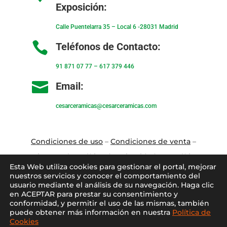
Exposición:
Calle Puentelarra 35 – Local 6 -28031 Madrid

Teléfonos de Contacto:
91 871 07 77
–
617 379 446

Email:
cesarceramicas@cesarceramicas.com
Condiciones de uso
–
Condiciones de venta
–
Aviso Legal
–
Política de privacidad
–
Política
Esta Web utiliza cookies para gestionar el portal, mejorar
de cookies
nuestros servicios y conocer el comportamiento del
usuario mediante el análisis de su navegación. Haga clic
en ACEPTAR para prestar su consentimiento y
Blo
g
–
Contacto
–
Conócenos
–
Mi Cuenta
conformidad, y permitir el uso de las mismas, también
puede obtener más información en nuestra
Política de
Cookies