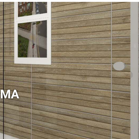
a de ducha
Mampara de ducha
FIJO NEGRO
FRESH FIJO NEGRO
ÍNEAS
PERIMETRAL
a de ducha
Mampara de ducha
LUNA
MOKA
CORREDERA
FIJO+CORREDERA