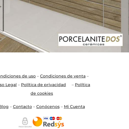
a de ducha
Mampara de ducha
RDIC FIJO A
S300 FIJO+CORREDERA
TECHO