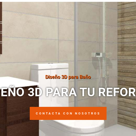
mpara de ducha
Mampara de ducha
Mampar
ESH FIJO NEGRO
FRESH FIJO NEGRO
FRESH 
CUADROS
L
mpara de ducha
Mampara de ducha
Mampar
RESH FIJO Vidrio
LUKA
Acanalado
FIJO+CORREDERA
FIJO+