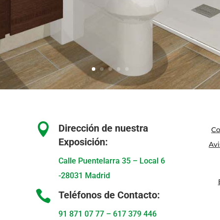
mpara de ducha
Mampara de ducha ONE
Mampar
ARDI PLEGABLE
FIJO LED
ONE/NO
VOLVER A TIENDA