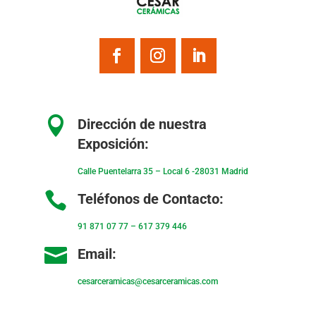

Dirección de nuestra
Exposición:
Calle Puentelarra 35 – Local 6 -28031 Madrid

Teléfonos de Contacto:
91 871 07 77
–
617 379 446

Email:
cesarceramicas@cesarceramicas.com