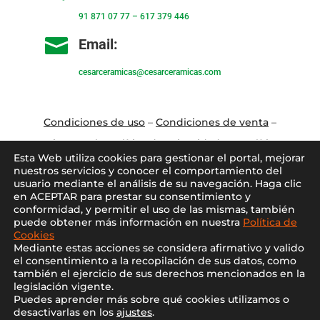
91 871 07 77
–
617 379 446

Email:
cesarceramicas@cesarceramicas.com
Condiciones de uso
–
Condiciones de venta
–
Aviso Legal
–
Política de privacidad
–
Política
Esta Web utiliza cookies para gestionar el portal, mejorar
de cookies
nuestros servicios y conocer el comportamiento del
usuario mediante el análisis de su navegación. Haga clic
en ACEPTAR para prestar su consentimiento y
Blo
g
–
Contacto
–
Conócenos
–
Mi Cuenta
conformidad, y permitir el uso de las mismas, también
puede obtener más información en nuestra
Política de
Cookies
Mediante estas acciones se considera afirmativo y valido
el consentimiento a la recopilación de sus datos, como
también el ejercicio de sus derechos mencionados en la
legislación vigente.
Puedes aprender más sobre qué cookies utilizamos o
2021 ©
Cesar Cerámicas
desactivarlas en los
ajustes
.