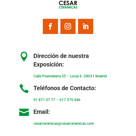

Dirección de nuestra
Exposición:
Calle Puentelarra 35 – Local 6 -28031 Madrid

Teléfonos de Contacto:
91 871 07 77
–
617 379 446

Email:
cesarceramicas@cesarceramicas.com