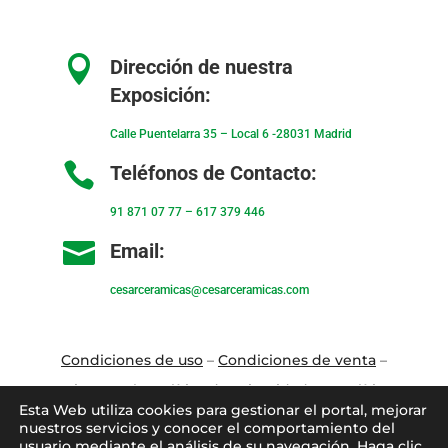

Dirección de nuestra
Exposición:
Calle Puentelarra 35 – Local 6 -28031 Madrid

Teléfonos de Contacto:
91 871 07 77
–
617 379 446

Email:
cesarceramicas@cesarceramicas.com
Condiciones de uso
–
Condiciones de venta
–
Aviso Legal
–
Política de privacidad
–
Política
Esta Web utiliza cookies para gestionar el portal, mejorar
de cookies
nuestros servicios y conocer el comportamiento del
usuario mediante el análisis de su navegación. Haga clic