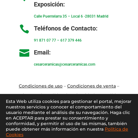
Exposición:
Calle Puentelarra 35 – Local 6 -28031 Madrid

Teléfonos de Contacto:
91 871 07 77
–
617 379 446

Email:
cesarceramicas@cesarceramicas.com
Condiciones de uso
–
Condiciones de venta
–
Aviso Legal
–
Política de privacidad
–
Política
Esta Web utiliza cookies para gestionar el portal, mejorar
de cookies
nuestros servicios y conocer el comportamiento del
usuario mediante el análisis de su navegación. Haga clic
en ACEPTAR para prestar su consentimiento y
Blo
g
–
Contacto
–
Conócenos
–
Mi Cuenta
conformidad, y permitir el uso de las mismas, también
puede obtener más información en nuestra
Política de
Cookies