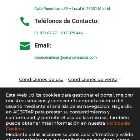
Calle Puentelarra 35 – Local 6 -28031 Madrid

Teléfonos de Contacto:
91 871 07 77
–
617 379 446

Email:
cesarceramicas@cesarceramicas.com
Condiciones de uso
–
Condiciones de venta
–
Aviso Legal
–
Política de privacidad
–
Política
Esta Web utiliza cookies para gestionar el portal, mejorar
de cookies
nuestros servicios y conocer el comportamiento del
usuario mediante el análisis de su navegación. Haga clic
en ACEPTAR para prestar su consentimiento y
Blo
g
–
Contacto
–
Conócenos
–
Mi Cuenta
conformidad, y permitir el uso de las mismas, también
puede obtener más información en nuestra
Política de
Cookies
Mediante estas acciones se considera afirmativo y valido