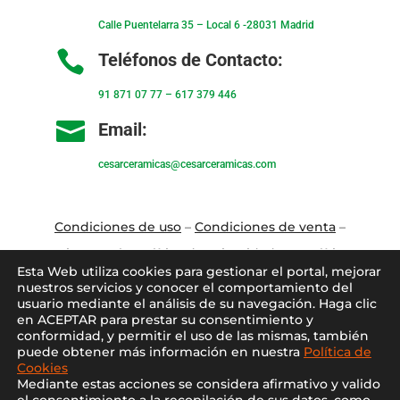
Calle Puentelarra 35 – Local 6 -28031 Madrid

Teléfonos de Contacto:
91 871 07 77
–
617 379 446

Email:
cesarceramicas@cesarceramicas.com
Condiciones de uso
–
Condiciones de venta
–
Aviso Legal
–
Política de privacidad
–
Política
Esta Web utiliza cookies para gestionar el portal, mejorar
de cookies
nuestros servicios y conocer el comportamiento del
usuario mediante el análisis de su navegación. Haga clic
en ACEPTAR para prestar su consentimiento y
Blo
g
–
Contacto
–
Conócenos
–
Mi Cuenta
conformidad, y permitir el uso de las mismas, también
puede obtener más información en nuestra
Política de
Cookies
Mediante estas acciones se considera afirmativo y valido