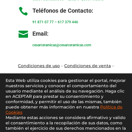

Teléfonos de Contacto:
91 871 07 77
–
617 379 446

Email:
cesarceramicas@cesarceramicas.com
Condiciones de uso
–
Condiciones de venta
–
Aviso Legal
–
Política de privacidad
–
Política
Esta Web utiliza cookies para gestionar el portal, mejorar
de cookies
nuestros servicios y conocer el comportamiento del
usuario mediante el análisis de su navegación. Haga clic
en ACEPTAR para prestar su consentimiento y
Blo
g
–
Contacto
–
Conócenos
–
Mi Cuenta
conformidad, y permitir el uso de las mismas, también
puede obtener más información en nuestra
Política de
Cookies
Mediante estas acciones se considera afirmativo y valido
el consentimiento a la recopilación de sus datos, como
también el ejercicio de sus derechos mencionados en la