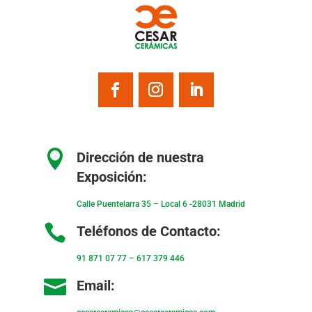

Dirección de nuestra
Exposición:
Calle Puentelarra 35 – Local 6 -28031 Madrid

Teléfonos de Contacto:
91 871 07 77
–
617 379 446

Email: