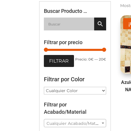
Most
Buscar Producto …
Filtrar por precio
Precio
Precio
Precio:
0€
—
20€
FILTRAR
mínimo
máximo
Filtrar por Color
Azul
NA
Filtrar por
Acabado/Material
Cualquier Acabado/Material