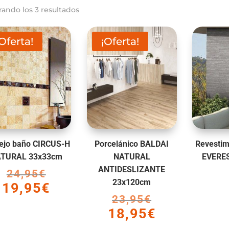
rando los 3 resultados
¡Oferta!
¡Oferta!
ejo baño CIRCUS-H
Porcelánico BALDAI
Revestim
TURAL 33x33cm
NATURAL
EVERE
ANTIDESLIZANTE
24,95
€
El
23x120cm
19,95
€
precio
El
23,95
€
El
original
precio
18,95
€
precio
era:
El
actual
original
24,95€.
precio
es: