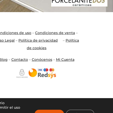
ndiciones de uso
–
Condiciones de venta
–
so Legal
–
Política de privacidad
–
Política
de cookies
Blo
g
–
Contacto
–
Conócenos
–
Mi Cuenta
rio
itir el uso