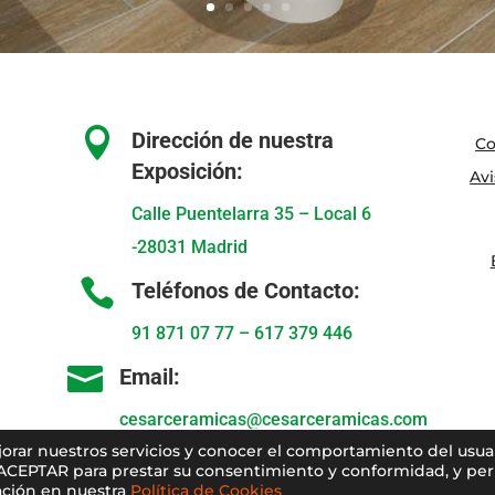

Dirección de nuestra
Co
Exposición:
Avi
Calle Puentelarra 35 – Local 6
-28031 Madrid

Teléfonos de Contacto:
91 871 07 77
–
617 379 446

Email:
cesarceramicas@cesarceramicas.com
ejorar nuestros servicios y conocer el comportamiento del usua
 ACEPTAR para prestar su consentimiento y conformidad, y perm
ción en nuestra
Política de Cookies