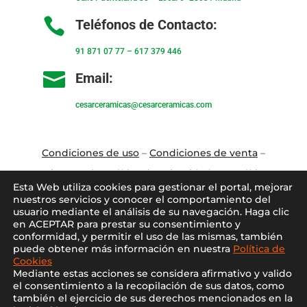

Teléfonos de Contacto:
91 871 07 77
–
617 379 446

Email:
cesarceramicas@cesarceramicas.com
Condiciones de uso
–
Condiciones de venta
–
Aviso Legal
–
Política de privacidad
–
Política
Esta Web utiliza cookies para gestionar el portal, mejorar
de cookies
nuestros servicios y conocer el comportamiento del
usuario mediante el análisis de su navegación. Haga clic
en ACEPTAR para prestar su consentimiento y
Blo
g
–
Contacto
–
Conócenos
–
Mi Cuenta
conformidad, y permitir el uso de las mismas, también
puede obtener más información en nuestra
Política de
Cookies
Mediante estas acciones se considera afirmativo y valido
el consentimiento a la recopilación de sus datos, como
también el ejercicio de sus derechos mencionados en la