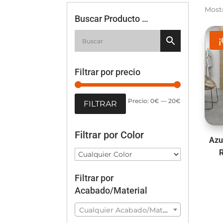
Most
Buscar Producto …
Filtrar por precio
Precio
Precio
Precio:
0€
—
20€
FILTRAR
mínimo
máximo
Filtrar por Color
Azu
Filtrar por
Acabado/Material
Cualquier Acabado/Material