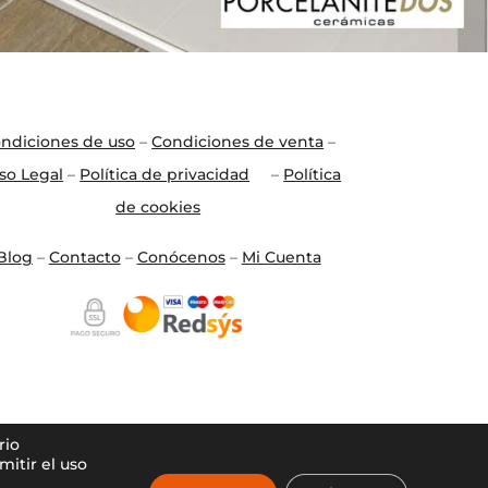
ndiciones de uso
–
Condiciones de venta
–
so Legal
–
Política de privacidad
–
Política
de cookies
Blo
g
–
Contacto
–
Conócenos
–
Mi Cuenta
rio
itir el uso