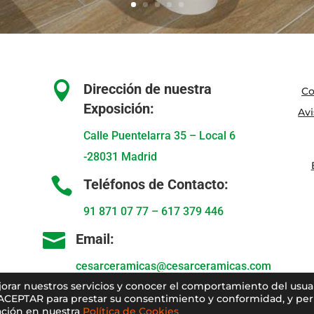

Dirección de nuestra
Co
Exposición:
Avi
Calle Puentelarra 35 – Local 6
-28031 Madrid

Teléfonos de Contacto:
91 871 07 77
–
617 379 446

Email:
cesarceramicas@cesarceramicas.com
ejorar nuestros servicios y conocer el comportamiento del usua
 ACEPTAR para prestar su consentimiento y conformidad, y perm
ción en nuestra
Política de Cookies