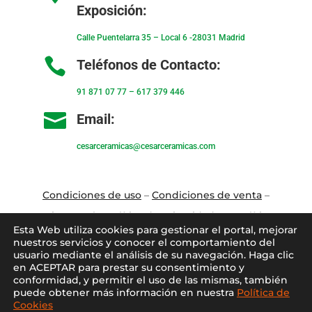
Exposición:
Calle Puentelarra 35 – Local 6 -28031 Madrid

Teléfonos de Contacto:
91 871 07 77
–
617 379 446

Email:
cesarceramicas@cesarceramicas.com
Condiciones de uso
–
Condiciones de venta
–
Aviso Legal
–
Política de privacidad
–
Política
Esta Web utiliza cookies para gestionar el portal, mejorar
de cookies
nuestros servicios y conocer el comportamiento del
usuario mediante el análisis de su navegación. Haga clic
en ACEPTAR para prestar su consentimiento y
Blo
g
–
Contacto
–
Conócenos
–
Mi Cuenta
conformidad, y permitir el uso de las mismas, también
puede obtener más información en nuestra
Política de
Cookies