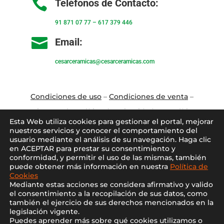

Teléfonos de Contacto:
91 871 07 77
–
617 379 446

Email:
cesarceramicas@cesarceramicas.com
Condiciones de uso
–
Condiciones de venta
–
Aviso Legal
–
Política de privacidad
–
Política
Esta Web utiliza cookies para gestionar el portal, mejorar
de cookies
nuestros servicios y conocer el comportamiento del
usuario mediante el análisis de su navegación. Haga clic
en ACEPTAR para prestar su consentimiento y
Blo
g
–
Contacto
–
Conócenos
–
Mi Cuenta
conformidad, y permitir el uso de las mismas, también
puede obtener más información en nuestra
Política de
Cookies
Mediante estas acciones se considera afirmativo y valido
el consentimiento a la recopilación de sus datos, como
también el ejercicio de sus derechos mencionados en la
legislación vigente.
Puedes aprender más sobre qué cookies utilizamos o
2021 ©
Cesar Cerámicas