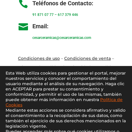

Teléfonos de Contacto:
91 871 07 77
–
617 379 446

Email:
cesarceramicas@cesarceramicas.com
Condiciones de uso
–
Condiciones de venta
–
Aviso Legal
–
Política de privacidad
–
Política
Esta Web utiliza cookies para gestionar el portal, mejorar
de cookies
nuestros servicios y conocer el comportamiento del
usuario mediante el análisis de su navegación. Haga clic
en ACEPTAR para prestar su consentimiento y
Blo
g
–
Contacto
–
Conócenos
–
Mi Cuenta
conformidad, y permitir el uso de las mismas, también
puede obtener más información en nuestra
Política de
Cookies
Mediante estas acciones se considera afirmativo y valido
el consentimiento a la recopilación de sus datos, como
también el ejercicio de sus derechos mencionados en la
legislación vigente.
Puedes aprender más sobre qué cookies utilizamos o