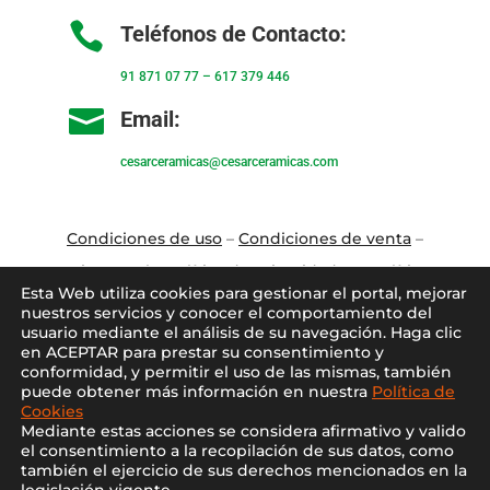

Teléfonos de Contacto:
91 871 07 77
–
617 379 446

Email:
cesarceramicas@cesarceramicas.com
Condiciones de uso
–
Condiciones de venta
–
Aviso Legal
–
Política de privacidad
–
Política
Esta Web utiliza cookies para gestionar el portal, mejorar
de cookies
nuestros servicios y conocer el comportamiento del
usuario mediante el análisis de su navegación. Haga clic
en ACEPTAR para prestar su consentimiento y
Blo
g
–
Contacto
–
Conócenos
–
Mi Cuenta
conformidad, y permitir el uso de las mismas, también
puede obtener más información en nuestra
Política de
Cookies
Mediante estas acciones se considera afirmativo y valido
el consentimiento a la recopilación de sus datos, como
también el ejercicio de sus derechos mencionados en la