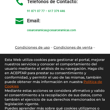

Teléfonos de Contacto:
91 871 07 77
–
617 379 446

Email:
cesarceramicas@cesarceramicas.com
Condiciones de uso
–
Condiciones de venta
–
Aviso Legal
–
Política de privacidad
–
Política
Esta Web utiliza cookies para gestionar el portal, mejorar
de cookies
nuestros servicios y conocer el comportamiento del
usuario mediante el análisis de su navegación. Haga clic
en ACEPTAR para prestar su consentimiento y
Blo
g
–
Contacto
–
Conócenos
–
Mi Cuenta
conformidad, y permitir el uso de las mismas, también
puede obtener más información en nuestra
Política de
Cookies
Mediante estas acciones se considera afirmativo y valido
el consentimiento a la recopilación de sus datos, como
también el ejercicio de sus derechos mencionados en la
legislación vigente.
Puedes aprender más sobre qué cookies utilizamos o
2021 ©
Cesar Cerámicas