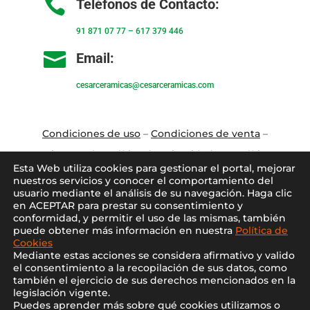

Teléfonos de Contacto:
91 871 07 77
–
617 379 446

Email:
cesarceramicas@cesarceramicas.com
Condiciones de uso
–
Condiciones de venta
–
Aviso Legal
–
Política de privacidad
–
Política
Esta Web utiliza cookies para gestionar el portal, mejorar
de cookies
nuestros servicios y conocer el comportamiento del
usuario mediante el análisis de su navegación. Haga clic
en ACEPTAR para prestar su consentimiento y
Blo
g
–
Contacto
–
Conócenos
–
Mi Cuenta
conformidad, y permitir el uso de las mismas, también
puede obtener más información en nuestra
Política de
Cookies
Mediante estas acciones se considera afirmativo y valido
el consentimiento a la recopilación de sus datos, como
también el ejercicio de sus derechos mencionados en la
legislación vigente.
Puedes aprender más sobre qué cookies utilizamos o
2021 ©
Cesar Cerámicas