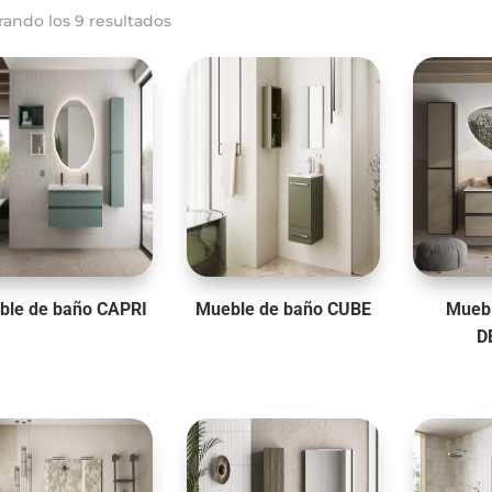
rando los 9 resultados
ble de baño CAPRI
Mueble de baño CUBE
Muebl
D