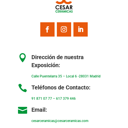

Dirección de nuestra
Exposición:
Calle Puentelarra 35 – Local 6 -28031 Madrid

Teléfonos de Contacto:
91 871 07 77
–
617 379 446

Email:
cesarceramicas@cesarceramicas.com