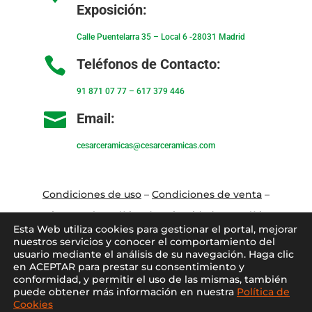
Exposición:
Calle Puentelarra 35 – Local 6 -28031 Madrid

Teléfonos de Contacto:
91 871 07 77
–
617 379 446

Email:
cesarceramicas@cesarceramicas.com
Condiciones de uso
–
Condiciones de venta
–
Aviso Legal
–
Política de privacidad
–
Política
Esta Web utiliza cookies para gestionar el portal, mejorar
de cookies
nuestros servicios y conocer el comportamiento del
usuario mediante el análisis de su navegación. Haga clic
en ACEPTAR para prestar su consentimiento y
Blo
g
–
Contacto
–
Conócenos
–
Mi Cuenta
conformidad, y permitir el uso de las mismas, también
puede obtener más información en nuestra
Política de
Cookies