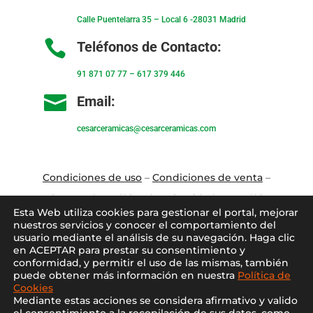
Calle Puentelarra 35 – Local 6 -28031 Madrid

Teléfonos de Contacto:
91 871 07 77
–
617 379 446

Email:
cesarceramicas@cesarceramicas.com
Condiciones de uso
–
Condiciones de venta
–
Aviso Legal
–
Política de privacidad
–
Política
Esta Web utiliza cookies para gestionar el portal, mejorar
de cookies
nuestros servicios y conocer el comportamiento del
usuario mediante el análisis de su navegación. Haga clic
en ACEPTAR para prestar su consentimiento y
Blo
g
–
Contacto
–
Conócenos
–
Mi Cuenta
conformidad, y permitir el uso de las mismas, también
puede obtener más información en nuestra
Política de
Cookies
Mediante estas acciones se considera afirmativo y valido