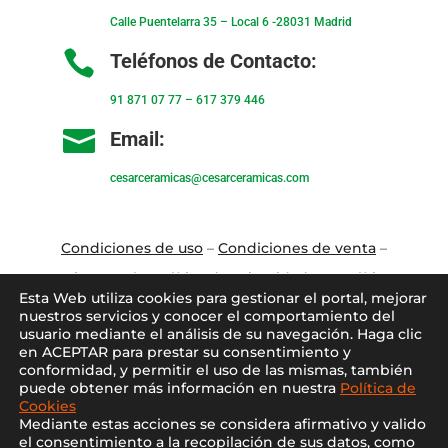
Calle Puentelarra 35 – Local 6 -28031 Madrid

Teléfonos de Contacto:
91 871 07 77
–
617 379 446

Email:
cesarceramicas@cesarceramicas.com
Condiciones de uso
–
Condiciones de venta
–
Aviso Legal
–
Política de privacidad
–
Política
Esta Web utiliza cookies para gestionar el portal, mejorar
de cookies
nuestros servicios y conocer el comportamiento del
usuario mediante el análisis de su navegación. Haga clic
en ACEPTAR para prestar su consentimiento y
Blo
g
–
Contacto
–
Conócenos
–
Mi Cuenta
conformidad, y permitir el uso de las mismas, también
puede obtener más información en nuestra
Política de
Cookies
Mediante estas acciones se considera afirmativo y valido
el consentimiento a la recopilación de sus datos, como