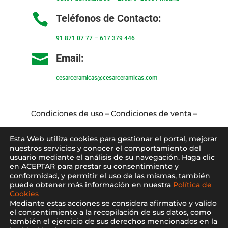

Teléfonos de Contacto:
91 871 07 77
–
617 379 446

Email:
cesarceramicas@cesarceramicas.com
Condiciones de uso
–
Condiciones de venta
–
Aviso Legal
–
Política de privacidad
–
Política
Esta Web utiliza cookies para gestionar el portal, mejorar
de cookies
nuestros servicios y conocer el comportamiento del
usuario mediante el análisis de su navegación. Haga clic
en ACEPTAR para prestar su consentimiento y
Blo
g
–
Contacto
–
Conócenos
–
Mi Cuenta
conformidad, y permitir el uso de las mismas, también
puede obtener más información en nuestra
Política de
Cookies
Mediante estas acciones se considera afirmativo y valido
el consentimiento a la recopilación de sus datos, como
también el ejercicio de sus derechos mencionados en la