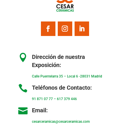

Dirección de nuestra
Exposición:
Calle Puentelarra 35 – Local 6 -28031 Madrid

Teléfonos de Contacto:
91 871 07 77
–
617 379 446

Email:
cesarceramicas@cesarceramicas.com