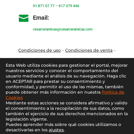
91 871 07 77
–
617 379 446

Email:
cesarceramicas@cesarceramicas.com
Condiciones de uso
–
Condiciones de venta
–
Aviso Legal
–
Política de privacidad
–
Política
Esta Web utiliza cookies para gestionar el portal, mejorar
de cookies
nuestros servicios y conocer el comportamiento del
usuario mediante el análisis de su navegación. Haga clic
en ACEPTAR para prestar su consentimiento y
Blo
g
–
Contacto
–
Conócenos
–
Mi Cuenta
conformidad, y permitir el uso de las mismas, también
puede obtener más información en nuestra
Política de
Cookies
Mediante estas acciones se considera afirmativo y valido
el consentimiento a la recopilación de sus datos, como
también el ejercicio de sus derechos mencionados en la
legislación vigente.
Puedes aprender más sobre qué cookies utilizamos o
2021 ©
Cesar Cerámicas
desactivarlas en los
ajustes
.