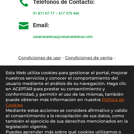

Teléfonos de Contacto:
91 871 07 77
–
617 379 446

Email:
cesarceramicas@cesarceramicas.com
Condiciones de uso
–
Condiciones de venta
–
Aviso Legal
–
Política de privacidad
–
Política
Esta Web utiliza cookies para gestionar el portal, mejorar
de cookies
nuestros servicios y conocer el comportamiento del
usuario mediante el análisis de su navegación. Haga clic
en ACEPTAR para prestar su consentimiento y
Blo
g
–
Contacto
–
Conócenos
–
Mi Cuenta
conformidad, y permitir el uso de las mismas, también
puede obtener más información en nuestra
Política de
Cookies
Mediante estas acciones se considera afirmativo y valido
el consentimiento a la recopilación de sus datos, como
también el ejercicio de sus derechos mencionados en la
legislación vigente.
Puedes aprender más sobre qué cookies utilizamos o
2021 ©
Cesar Cerámicas