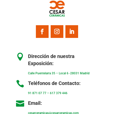

Dirección de nuestra
Exposición:
Calle Puentelarra 35 – Local 6 -28031 Madrid

Teléfonos de Contacto:
91 871 07 77
–
617 379 446

Email:
cesarceramicas@cesarceramicas.com