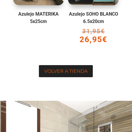
Azulejo MATERIKA
Azulejo SOHO BLANCO
5x25cm
6.5x20cm
31,95
€
El
26,95
€
precio
El
original
precio
era:
actual
31,95€.
es:
26,95€.
VOLVER A TIENDA