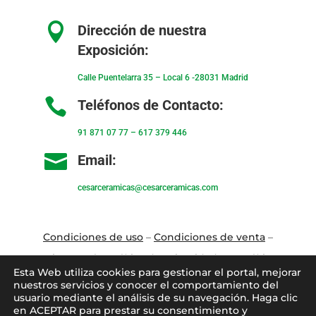

Dirección de nuestra
Exposición:
Calle Puentelarra 35 – Local 6 -28031 Madrid

Teléfonos de Contacto:
91 871 07 77
–
617 379 446

Email:
cesarceramicas@cesarceramicas.com
Condiciones de uso
–
Condiciones de venta
–
Aviso Legal
–
Política de privacidad
–
Política
Esta Web utiliza cookies para gestionar el portal, mejorar
de cookies
nuestros servicios y conocer el comportamiento del
usuario mediante el análisis de su navegación. Haga clic
en ACEPTAR para prestar su consentimiento y