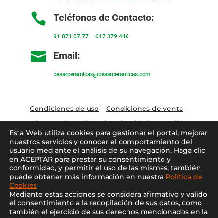

Teléfonos de Contacto:
91 871 07 77
–
617 379 446

Email:
cesarceramicas@cesarceramicas.com
Condiciones de uso
–
Condiciones de venta
–
Aviso Legal
–
Política de privacidad
–
Política
Esta Web utiliza cookies para gestionar el portal, mejorar
de cookies
nuestros servicios y conocer el comportamiento del
usuario mediante el análisis de su navegación. Haga clic
en ACEPTAR para prestar su consentimiento y
Blo
g
–
Contacto
–
Conócenos
–
Mi Cuenta
conformidad, y permitir el uso de las mismas, también
puede obtener más información en nuestra
Política de
Cookies
Mediante estas acciones se considera afirmativo y valido
el consentimiento a la recopilación de sus datos, como
también el ejercicio de sus derechos mencionados en la