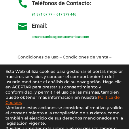

Teléfonos de Contacto:
91 871 07 77
–
617 379 446

Email:
cesarceramicas@cesarceramicas.com
Condiciones de uso
–
Condiciones de venta
–
Aviso Legal
–
Política de privacidad
–
Política
Esta Web utiliza cookies para gestionar el portal, mejorar
de cookies
nuestros servicios y conocer el comportamiento del
usuario mediante el análisis de su navegación. Haga clic
en ACEPTAR para prestar su consentimiento y
Blo
g
–
Contacto
–
Conócenos
–
Mi Cuenta
conformidad, y permitir el uso de las mismas, también
puede obtener más información en nuestra
Política de
Cookies
Mediante estas acciones se considera afirmativo y valido
el consentimiento a la recopilación de sus datos, como
también el ejercicio de sus derechos mencionados en la
legislación vigente.
Puedes aprender más sobre qué cookies utilizamos o