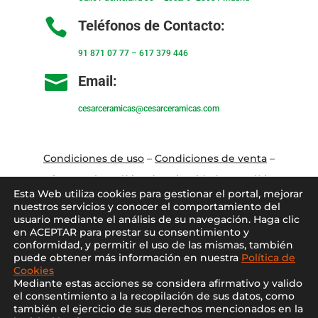

Teléfonos de Contacto:
91 871 07 77
–
617 379 446

Email:
cesarceramicas@cesarceramicas.com
Condiciones de uso
–
Condiciones de venta
–
Aviso Legal
–
Política de privacidad
–
Política
Esta Web utiliza cookies para gestionar el portal, mejorar
de cookies
nuestros servicios y conocer el comportamiento del
usuario mediante el análisis de su navegación. Haga clic
en ACEPTAR para prestar su consentimiento y
Blo
g
–
Contacto
–
Conócenos
–
Mi Cuenta
conformidad, y permitir el uso de las mismas, también
puede obtener más información en nuestra
Política de
Cookies
Mediante estas acciones se considera afirmativo y valido
el consentimiento a la recopilación de sus datos, como
también el ejercicio de sus derechos mencionados en la