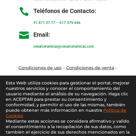

Teléfonos de Contacto:
91 871 07 77
–
617 379 446

Email:
cesarceramicas@cesarceramicas.com
Condiciones de uso
–
Condiciones de venta
–
Aviso Legal
–
Política de privacidad
–
Política
Esta Web utiliza cookies para gestionar el portal, mejorar
de cookies
nuestros servicios y conocer el comportamiento del
usuario mediante el análisis de su navegación. Haga clic
en ACEPTAR para prestar su consentimiento y
Blo
g
–
Contacto
–
Conócenos
–
Mi Cuenta
conformidad, y permitir el uso de las mismas, también
puede obtener más información en nuestra
Política de
Cookies
Mediante estas acciones se considera afirmativo y valido
el consentimiento a la recopilación de sus datos, como
también el ejercicio de sus derechos mencionados en la