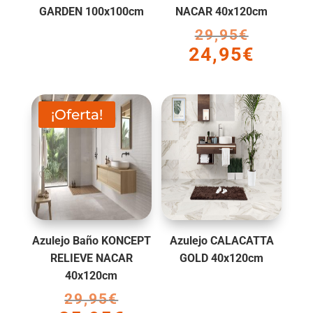
GARDEN 100x100cm
NACAR 40x120cm
29,95
€
El
24,95
€
precio
El
original
precio
era:
actual
29,95€.
es:
¡Oferta!
24,95€.
Azulejo Baño KONCEPT
Azulejo CALACATTA
RELIEVE NACAR
GOLD 40x120cm
40x120cm
29,95
€
El