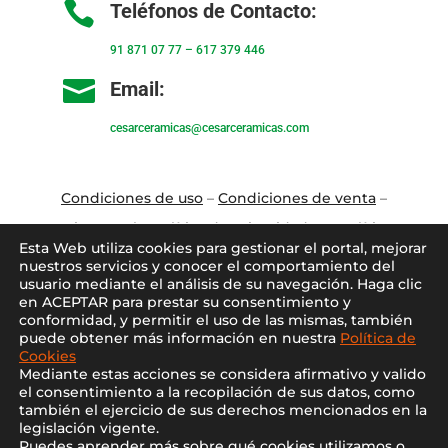

Teléfonos de Contacto:
91 871 07 77
–
617 379 446

Email:
cesarceramicas@cesarceramicas.com
Condiciones de uso
–
Condiciones de venta
–
Aviso Legal
–
Política de privacidad
–
Política
Esta Web utiliza cookies para gestionar el portal, mejorar
de cookies
nuestros servicios y conocer el comportamiento del
usuario mediante el análisis de su navegación. Haga clic
en ACEPTAR para prestar su consentimiento y
Blo
g
–
Contacto
–
Conócenos
–
Mi Cuenta
conformidad, y permitir el uso de las mismas, también
puede obtener más información en nuestra
Política de
Cookies
Mediante estas acciones se considera afirmativo y valido
el consentimiento a la recopilación de sus datos, como
también el ejercicio de sus derechos mencionados en la
legislación vigente.
Puedes aprender más sobre qué cookies utilizamos o