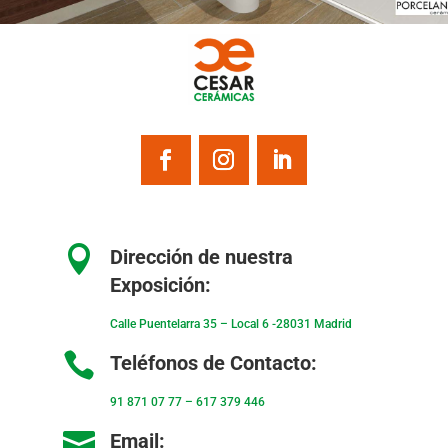

Dirección de nuestra
Exposición:
Calle Puentelarra 35 – Local 6 -28031 Madrid

Teléfonos de Contacto:
91 871 07 77
–
617 379 446

Email: