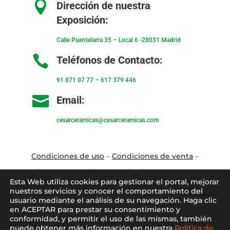

Dirección de nuestra
Exposición:
Calle Puentelarra 35 – Local 6 -28031 Madrid

Teléfonos de Contacto:
91 871 07 77
–
617 379 446

Email:
cesarceramicas@cesarceramicas.com
Condiciones de uso
–
Condiciones de venta
–
Aviso Legal
–
Política de privacidad
–
Política
Esta Web utiliza cookies para gestionar el portal, mejorar
de cookies
nuestros servicios y conocer el comportamiento del
usuario mediante el análisis de su navegación. Haga clic
en ACEPTAR para prestar su consentimiento y
Blo
g
–
Contacto
–
Conócenos
–
Mi Cuenta
conformidad, y permitir el uso de las mismas, también
puede obtener más información en nuestra
Política de