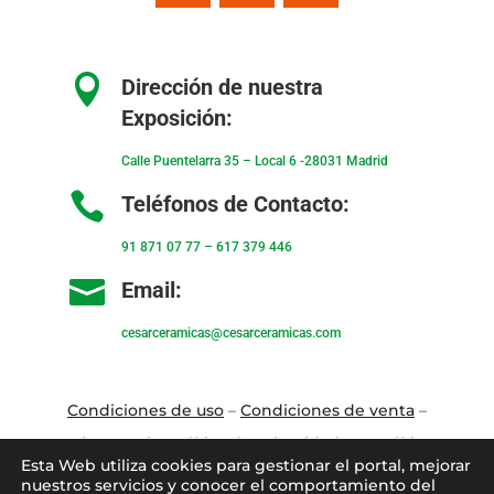

Dirección de nuestra
Exposición:
Calle Puentelarra 35 – Local 6 -28031 Madrid

Teléfonos de Contacto:
91 871 07 77
–
617 379 446

Email:
cesarceramicas@cesarceramicas.com
Condiciones de uso
–
Condiciones de venta
–
Aviso Legal
–
Política de privacidad
–
Política
Esta Web utiliza cookies para gestionar el portal, mejorar
de cookies
nuestros servicios y conocer el comportamiento del