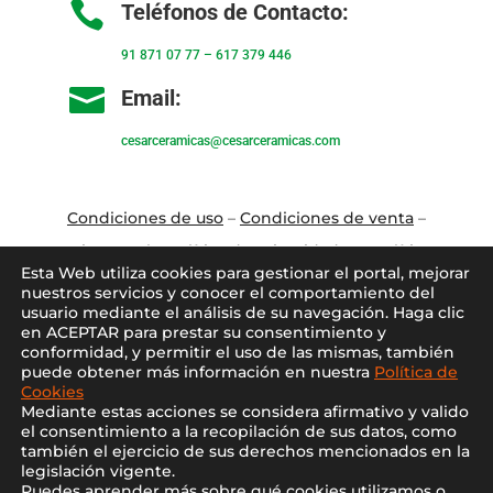

Teléfonos de Contacto:
91 871 07 77
–
617 379 446

Email:
cesarceramicas@cesarceramicas.com
Condiciones de uso
–
Condiciones de venta
–
Aviso Legal
–
Política de privacidad
–
Política
Esta Web utiliza cookies para gestionar el portal, mejorar
de cookies
nuestros servicios y conocer el comportamiento del
usuario mediante el análisis de su navegación. Haga clic
en ACEPTAR para prestar su consentimiento y
Blo
g
–
Contacto
–
Conócenos
–
Mi Cuenta
conformidad, y permitir el uso de las mismas, también
puede obtener más información en nuestra
Política de
Cookies
Mediante estas acciones se considera afirmativo y valido
el consentimiento a la recopilación de sus datos, como
también el ejercicio de sus derechos mencionados en la
legislación vigente.
Puedes aprender más sobre qué cookies utilizamos o