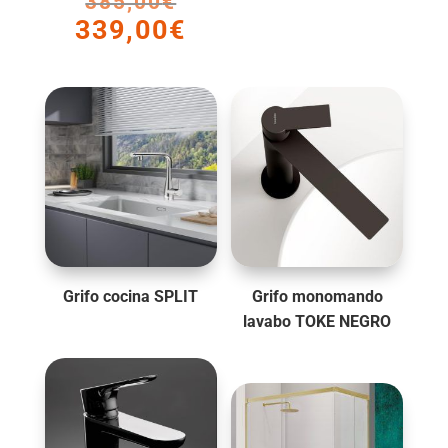
385,00
€
El
339,00
€
precio
El
original
precio
era:
actual
385,00€.
es:
339,00€.
Grifo cocina SPLIT
Grifo monomando
lavabo TOKE NEGRO