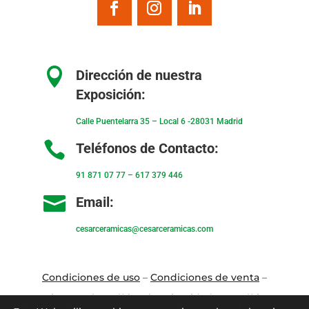

Dirección de nuestra
Exposición:
Calle Puentelarra 35 – Local 6 -28031 Madrid

Teléfonos de Contacto:
91 871 07 77
–
617 379 446

Email:
cesarceramicas@cesarceramicas.com
Condiciones de uso
–
Condiciones de venta
–
Aviso Legal
–
Política de privacidad
–
Política