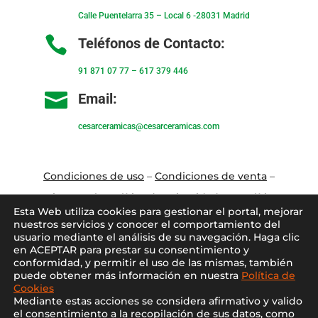
Calle Puentelarra 35 – Local 6 -28031 Madrid

Teléfonos de Contacto:
91 871 07 77
–
617 379 446

Email:
cesarceramicas@cesarceramicas.com
Condiciones de uso
–
Condiciones de venta
–
Aviso Legal
–
Política de privacidad
–
Política
Esta Web utiliza cookies para gestionar el portal, mejorar
de cookies
nuestros servicios y conocer el comportamiento del
usuario mediante el análisis de su navegación. Haga clic
en ACEPTAR para prestar su consentimiento y
Blo
g
–
Contacto
–
Conócenos
–
Mi Cuenta
conformidad, y permitir el uso de las mismas, también
puede obtener más información en nuestra
Política de
Cookies
Mediante estas acciones se considera afirmativo y valido
el consentimiento a la recopilación de sus datos, como