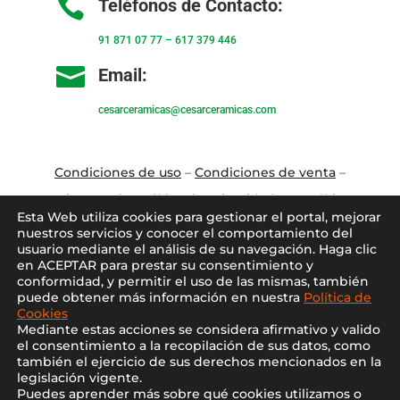

Teléfonos de Contacto:
91 871 07 77
–
617 379 446

Email:
cesarceramicas@cesarceramicas.com
Condiciones de uso
–
Condiciones de venta
–
Aviso Legal
–
Política de privacidad
–
Política
Esta Web utiliza cookies para gestionar el portal, mejorar
de cookies
nuestros servicios y conocer el comportamiento del
usuario mediante el análisis de su navegación. Haga clic
en ACEPTAR para prestar su consentimiento y
Blo
g
–
Contacto
–
Conócenos
–
Mi Cuenta
conformidad, y permitir el uso de las mismas, también
puede obtener más información en nuestra
Política de
Cookies
Mediante estas acciones se considera afirmativo y valido
el consentimiento a la recopilación de sus datos, como
también el ejercicio de sus derechos mencionados en la
legislación vigente.
Puedes aprender más sobre qué cookies utilizamos o
2021 ©
Cesar Cerámicas