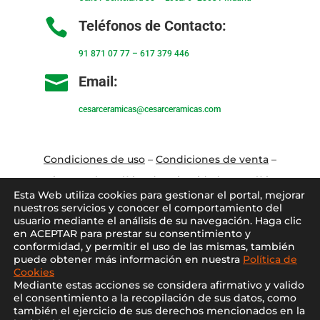

Teléfonos de Contacto:
91 871 07 77
–
617 379 446

Email:
cesarceramicas@cesarceramicas.com
Condiciones de uso
–
Condiciones de venta
–
Aviso Legal
–
Política de privacidad
–
Política
Esta Web utiliza cookies para gestionar el portal, mejorar
de cookies
nuestros servicios y conocer el comportamiento del
usuario mediante el análisis de su navegación. Haga clic
en ACEPTAR para prestar su consentimiento y
Blo
g
–
Contacto
–
Conócenos
–
Mi Cuenta
conformidad, y permitir el uso de las mismas, también
puede obtener más información en nuestra
Política de
Cookies
Mediante estas acciones se considera afirmativo y valido
el consentimiento a la recopilación de sus datos, como
también el ejercicio de sus derechos mencionados en la