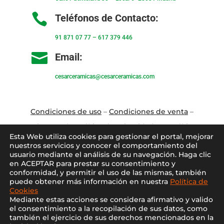

Teléfonos de Contacto:
91 871 07 77
–
617 379 446

Email:
cesarceramicas@cesarceramicas.com
Condiciones de uso
–
Condiciones de venta
–
Aviso Legal
–
Política de privacidad
–
Política
Esta Web utiliza cookies para gestionar el portal, mejorar
de cookies
nuestros servicios y conocer el comportamiento del
usuario mediante el análisis de su navegación. Haga clic
en ACEPTAR para prestar su consentimiento y
Blo
g
–
Contacto
–
Conócenos
–
Mi Cuenta
conformidad, y permitir el uso de las mismas, también
puede obtener más información en nuestra
Política de
Cookies
Mediante estas acciones se considera afirmativo y valido
el consentimiento a la recopilación de sus datos, como
también el ejercicio de sus derechos mencionados en la