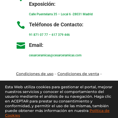
Exposición:
Calle Puentelarra 35 – Local 6 -28031 Madrid

Teléfonos de Contacto:
91 871 07 77
–
617 379 446

Email:
cesarceramicas@cesarceramicas.com
Condiciones de uso
–
Condiciones de venta
–
Aviso Legal
–
Política de privacidad
–
Política
Esta Web utiliza cookies para gestionar el portal, mejorar
de cookies
nuestros servicios y conocer el comportamiento del
usuario mediante el análisis de su navegación. Haga clic
en ACEPTAR para prestar su consentimiento y
Blo
g
–
Contacto
–
Conócenos
–
Mi Cuenta
conformidad, y permitir el uso de las mismas, también
puede obtener más información en nuestra
Política de
Cookies