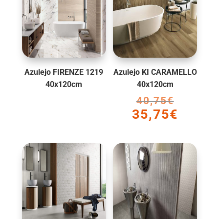
Azulejo FIRENZE 1219
Azulejo KI CARAMELLO
40x120cm
40x120cm
40,75
€
El
35,75
€
precio
El
original
precio
era:
actual
40,75€.
es:
35,75€.