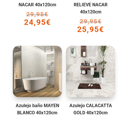
NACAR 40x120cm
RELIEVE NACAR
40x120cm
29,95
€
El
24,95
€
29,95
€
El
precio
El
25,95
€
precio
original
El
precio
original
era:
precio
actual
era:
29,95€.
actual
es:
29,95€.
es:
24,95€.
25,95€.
Azulejo baño MAYEN
Azulejo CALACATTA
BLANCO 40x120cm
GOLD 40x120cm