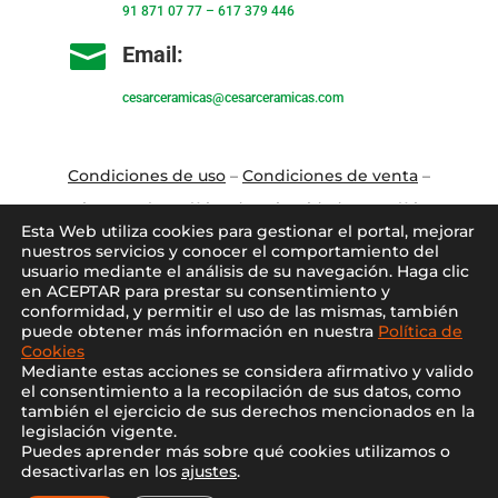
91 871 07 77
–
617 379 446

Email:
cesarceramicas@cesarceramicas.com
Condiciones de uso
–
Condiciones de venta
–
Aviso Legal
–
Política de privacidad
–
Política
Esta Web utiliza cookies para gestionar el portal, mejorar
de cookies
nuestros servicios y conocer el comportamiento del
usuario mediante el análisis de su navegación. Haga clic
en ACEPTAR para prestar su consentimiento y
Blo
g
–
Contacto
–
Conócenos
–
Mi Cuenta
conformidad, y permitir el uso de las mismas, también
puede obtener más información en nuestra
Política de
Cookies
Mediante estas acciones se considera afirmativo y valido
el consentimiento a la recopilación de sus datos, como
también el ejercicio de sus derechos mencionados en la
legislación vigente.
Puedes aprender más sobre qué cookies utilizamos o
2021 ©
Cesar Cerámicas
desactivarlas en los
ajustes
.