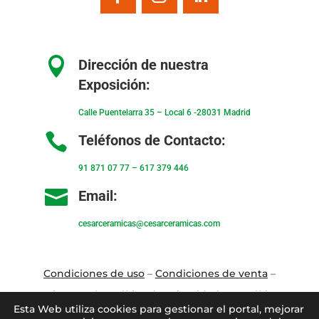

Dirección de nuestra
Exposición:
Calle Puentelarra 35 – Local 6 -28031 Madrid

Teléfonos de Contacto:
91 871 07 77
–
617 379 446

Email:
cesarceramicas@cesarceramicas.com
Condiciones de uso
–
Condiciones de venta
–
Aviso Legal
–
Política de privacidad
–
Política
Esta Web utiliza cookies para gestionar el portal, mejorar
de cookies