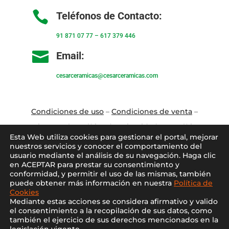

Teléfonos de Contacto:
91 871 07 77
–
617 379 446

Email:
cesarceramicas@cesarceramicas.com
Condiciones de uso
–
Condiciones de venta
–
Aviso Legal
–
Política de privacidad
–
Política
Esta Web utiliza cookies para gestionar el portal, mejorar
de cookies
nuestros servicios y conocer el comportamiento del
usuario mediante el análisis de su navegación. Haga clic
en ACEPTAR para prestar su consentimiento y
Blo
g
–
Contacto
–
Conócenos
–
Mi Cuenta
conformidad, y permitir el uso de las mismas, también
puede obtener más información en nuestra
Política de
Cookies
Mediante estas acciones se considera afirmativo y valido
el consentimiento a la recopilación de sus datos, como
también el ejercicio de sus derechos mencionados en la